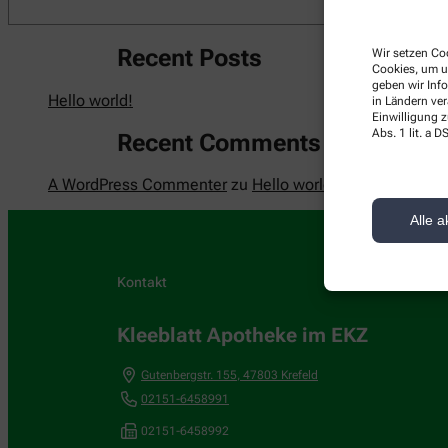
Recent Posts
Wir setzen Coo
Cookies, um u
geben wir Inf
Hello world!
in Ländern ve
Einwilligung z
Abs. 1 lit. a
Recent Comments
A WordPress Commenter
zu
Hello world!
Alle a
Kontakt
Kleeblatt Apotheke im EKZ
Gutenbergstr. 155
,
47803
Krefeld
02151-6458991
02151-6458992