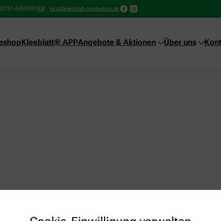
02151-6458992
ekz@kleeblatt-apotheken.de
neshop
Kleeblatt® APP
Angebote & Aktionen
Über uns
Kont
it or delete it, then start writing!