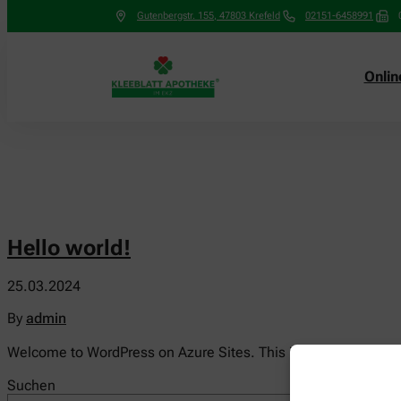
Gutenbergstr. 155
,
47803
Krefeld
02151-6458991
Onli
Hello world!
25.03.2024
By
admin
Welcome to WordPress on Azure Sites. This is your first post. Ed
Suchen