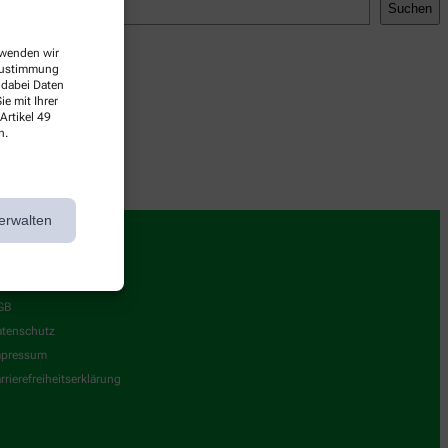
Suchen
erwenden wir
 Zustimmung
 dabei Daten
e mit Ihrer
Artikel 49
n.
erwalten
nformationen
GB
tenschutz
mpressum
rrierefreiheitserklärung