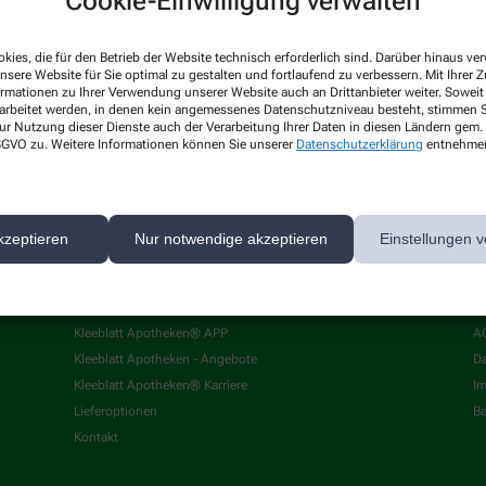
Cookie-Einwilligung verwalten
kies, die für den Betrieb der Website technisch erforderlich sind. Darüber hinaus v
nsere Website für Sie optimal zu gestalten und fortlaufend zu verbessern. Mit Ihrer
ormationen zu Ihrer Verwendung unserer Website auch an Drittanbieter weiter. Soweit
rarbeitet werden, in denen kein angemessenes Datenschutzniveau besteht, stimmen Si
ur Nutzung dieser Dienste auch der Verarbeitung Ihrer Daten in diesen Ländern gem. 
 DSGVO zu. Weitere Informationen können Sie unserer
Datenschutzerklärung
entnehme
kzeptieren
Nur notwendige akzeptieren
Einstellungen v
Über uns
I
Kleeblatt Apotheken® APP
A
Kleeblatt Apotheken - Angebote
Da
Kleeblatt Apotheken® Karriere
I
Lieferoptionen
Ba
Kontakt